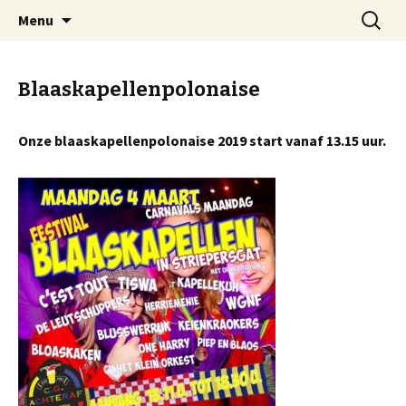
Skip
Search
CG Achteraf
Menu
to
for:
content
Blaaskapellenpolonaise
Onze blaaskapellenpolonaise 2019 start vanaf 13.15 uur.